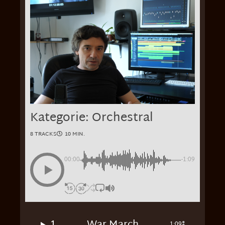
Kategorie: Orchestral
8 TRACKS
10 MIN.
00:00
-1:09
1
War March
1:09