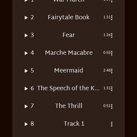
2
Fairytale Book
1:31
3
Fear
1:26
4
Marche Macabre
0:55
5
Meermaid
2:48
6
The Speech of the King
1:31
7
The Thrill
0:51
8
Track 1