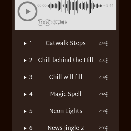
00:00
-2:44
1
Catwalk Steps
2:44
2
Chill behind the Hill
2:31
3
Chill will fill
2:39
4
Magic Spell
2:46
5
Neon Lights
2:38
6
News Jingle 2
2:03