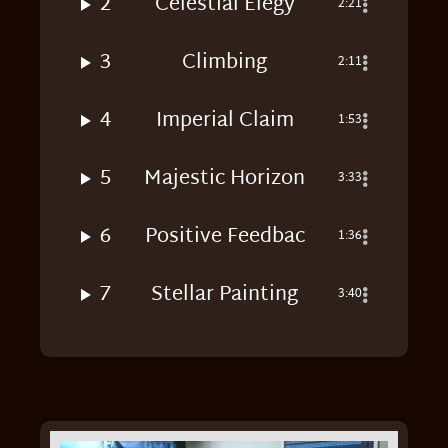
2
Celestial Elegy
2:21
3
Climbing
2:11
4
Imperial Claim
1:53
5
Majestic Horizon
3:33
6
Positive Feedbac
1:36
7
Stellar Painting
3:40