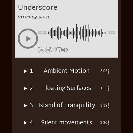
Underscore
6 TRACKS
16 MIN.
00:00
-3:03
1
Ambient Motion
3:03
2
Floating Surfaces
1:55
3
Island of Tranquility
3:39
4
Silent movements
2:20