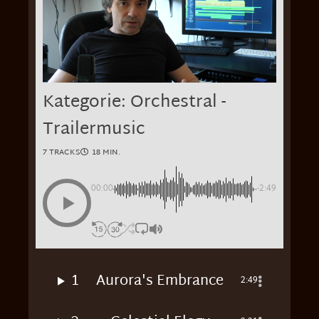
Kategorie: Orchestral -
Trailermusic
7 TRACKS
18 MIN.
00:00
-2:49
1
Aurora's Embrance
2:49